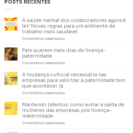
POSTS RECENTES
A saúde mental dos colaboradores agora é
lei! Novas regras para um ambiente de
trabalho mais saudável
Comentários desativados
em
A
saúde
Pais querem mais dias de licença-
mental
paternidade
dos
Comentários desativados
em
colaboradores
Pais
agora
querem
A mudança cultural necessária nas
é
mais
lei!
empresas para valorizar a paternidade tem
dias
Novas
que acontecer já
de
regras
Comentários desativados
em
licença-
para
A
paternidade
um
mudança
Mantendo talentos: como evitar a saída de
ambiente
cultural
mulheres das empresas pós licença-
de
necessária
trabalho
maternidade
nas
mais
Comentários desativados
em
empresas
saudável
Mantendo
para
talentos: