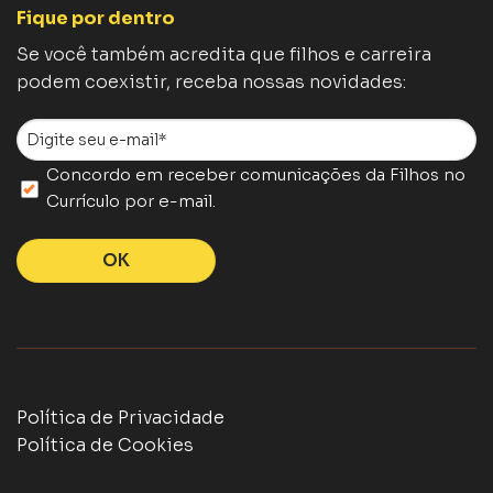
Fique por dentro
Se você também acredita que filhos e carreira
podem coexistir, receba nossas novidades:
E-
mail
Concordo em receber comunicações da Filhos no
*
SEM
Currículo por e-mail.
TÍTULO
*
Política de Privacidade
Política de Cookies