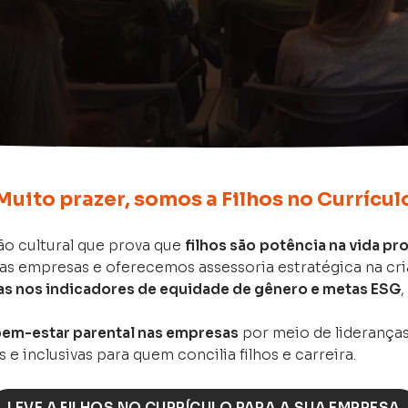
Muito prazer, somos a Filhos no Currícul
o cultural que prova que
filhos são
potência na vida pro
as empresas e oferecemos assessoria estratégica na cr
as nos indicadores de equidade de gênero e metas ESG
 bem-estar parental nas empresas
por meio de liderança
e inclusivas para quem concilia filhos e carreira.
LEVE A FILHOS NO CURRÍCULO PARA A SUA EMPRESA