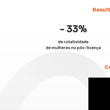
Result
-
33
%
de rotatividade
de mulheres no pós-licença
C