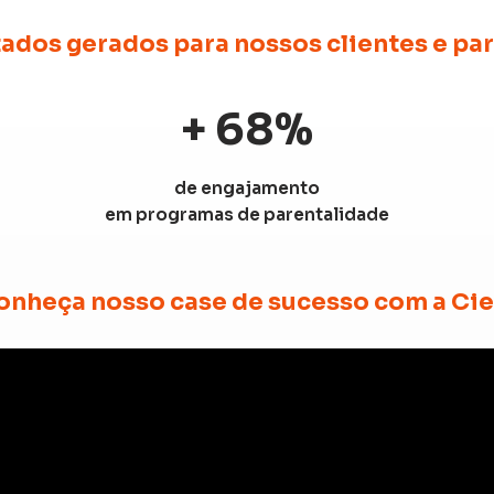
ados gerados para nossos clientes e pa
+
68
%
de engajamento
em programas de parentalidade
onheça nosso case de sucesso com a Cie