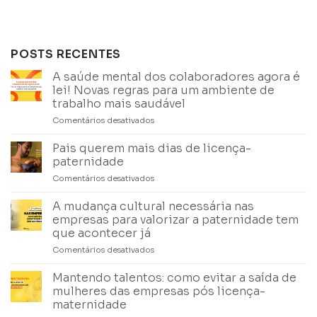
POSTS RECENTES
A saúde mental dos colaboradores agora é
lei! Novas regras para um ambiente de
trabalho mais saudável
Comentários desativados
em
A
saúde
Pais querem mais dias de licença-
mental
paternidade
dos
Comentários desativados
em
colaboradores
Pais
agora
querem
A mudança cultural necessária nas
é
mais
lei!
empresas para valorizar a paternidade tem
dias
Novas
que acontecer já
de
regras
Comentários desativados
em
licença-
para
A
paternidade
um
mudança
Mantendo talentos: como evitar a saída de
ambiente
cultural
mulheres das empresas pós licença-
de
necessária
trabalho
maternidade
nas
mais