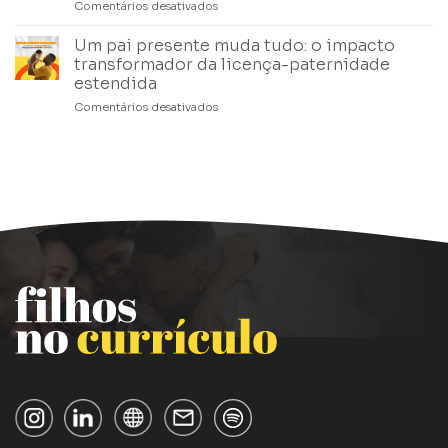
Comentários desativados
em
empresas
saudável
Mantendo
para
talentos:
valorizar
Um pai presente muda tudo: o impacto
como
a
transformador da licença-paternidade
evitar
paternidade
estendida
a
tem
Comentários desativados
em
saída
que
Um
de
acontecer
pai
mulheres
já
presente
das
muda
empresas
tudo:
pós
o
licença-
impacto
maternidade
transformador
da
licença-
paternidade
estendida