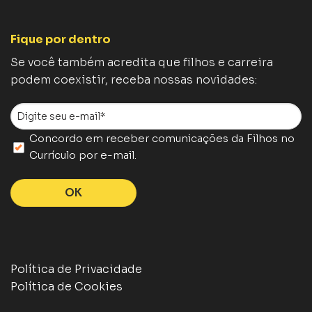
Fique por dentro
Se você também acredita que filhos e carreira
podem coexistir, receba nossas novidades:
E-
mail
Concordo em receber comunicações da Filhos no
*
SEM
Currículo por e-mail.
TÍTULO
*
Política de Privacidade
Política de Cookies